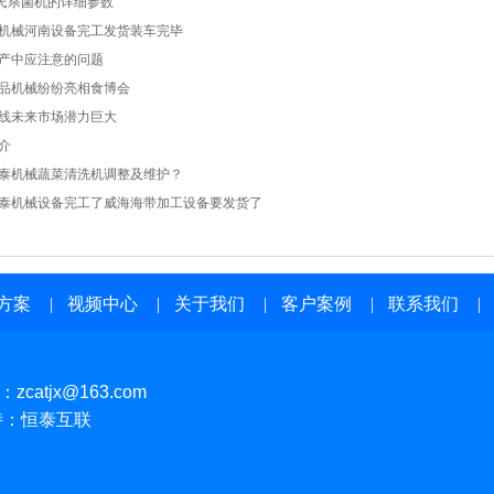
巴氏杀菌机的详细参数
机械河南设备完工发货装车完毕
产中应注意的问题
品机械纷纷亮相食博会
线未来市场潜力巨大
介
泰机械蔬菜清洗机调整及维护？
泰机械设备完工了威海海带加工设备要发货了
方案
|
视频中心
|
关于我们
|
客户案例
|
联系我们
|
l：
zcatjx@163.com
持：恒泰互联