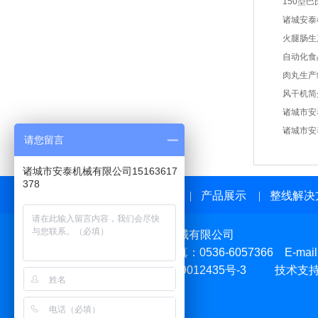
150型
诸城安泰
火腿肠生
自动化食
肉丸生产
风干机简
诸城市安
诸城市安
请您留言
诸城市安泰机械有限公司15163617
378
网站首页
|
产品展示
|
整线解决
版权所有
：诸城市安泰机械有限公司
手机：15318907399 传真：0536-6057366 E-mai
网站备案序号：
鲁ICP备09012435号-3
技术支
友情链接