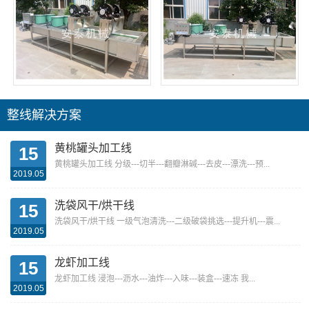
风干摊凉线2
风干摊凉线1
整线解决方案
黄桃罐头加工线
15
黄桃罐头加工线 分级---切半---翻瓣淋碱---去皮---漂洗---预...
2019.05
洗袋风干/烘干线
15
洗袋风干/烘干线 一级气泡清洗---二级破袋挑选---提升机---震...
2019.05
龙虾加工线
15
龙虾加工线 浸泡---沥水---油炸---入味---装盒---速冻 我...
2019.05